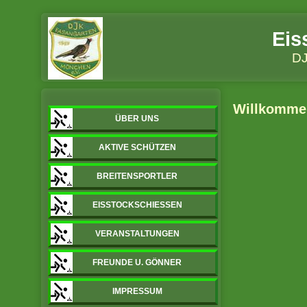
Eis
DJ
Willkommen
ÜBER UNS
AKTIVE SCHÜTZEN
BREITENSPORTLER
EISSTOCKSCHIESSEN
VERANSTALTUNGEN
FREUNDE U. GÖNNER
IMPRESSUM